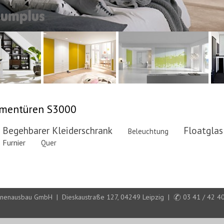
mentüren S3000
Begehbarer Kleiderschrank
Floatglas
Beleuchtung
Furnier
Quer
 Innenausbau GmbH | Dieskaustraße 127, 04249 Leipzig |
03 41 / 42 40