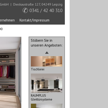
 GmbH | Dieskaustraße 127, 04249 Leipzig
0341 / 42 40 310
Rollo für Fenster
ernehmen
Kontakt/Impressum
00
Stöbern Sie in
Türen und Raumteiler
unseren Angeboten:
Tischlerei
RAUMPLUS
Gleittürsysteme