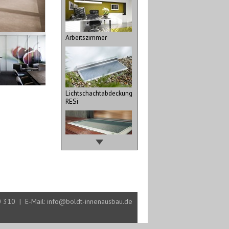
Arbeitszimmer
Lichtschachtabdeckung
RESi
Lichtschachtabdeckung
TERRESA
 310 | E-Mail:
info@boldt-innenausbau.de
Plissees