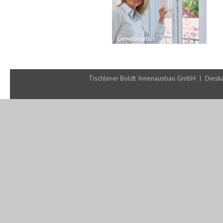
Gewebearten
S
Tischlerei Boldt Innenausbau GmbH | Diesk