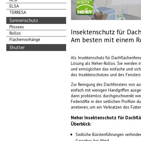
ELSA
TERRESA
Sonnenschutz
Plissees
Insektenschutz für Dach
Rollos
Am besten mit einem Ro
Flächenvorhänge
Shutter
Als Insektenschutz für Dachflächenfenst
Lösung als Neher-Rollos. Sie werden 
und ermöglichen das einfache und sic
des Insektenschutzes und des Fensters
Zur Reinigung des Dachfensters von a
einfach mit wenigen Handgriffen ausge
dann problemlos durchgeschwenkt werd
Federstifte in den seitlichen Profilen d
arretieren, um ein Verkratzen des Futt
Neher Insektenschutz für Dachfl
Überblick:
Seitliche Bürstenführungen verhinde
Gewebes bei Wind