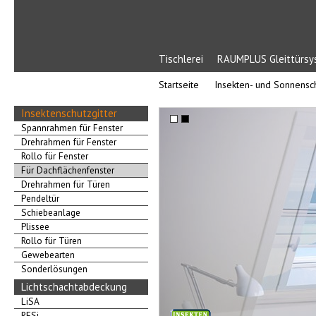
Tischlerei
RAUMPLUS Gleittürs
Startseite
Insekten- und Sonnensc
Insektenschutzgitter
Spannrahmen für Fenster
Drehrahmen für Fenster
Rollo für Fenster
Für Dachflächenfenster
Drehrahmen für Türen
Pendeltür
Schiebeanlage
Plissee
Rollo für Türen
Gewebearten
Sonderlösungen
Lichtschachtabdeckung
LiSA
RESi