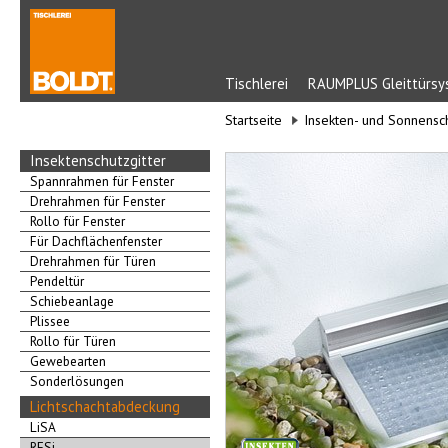
Tischlerei
RAUMPLUS Gleittürs
Startseite
Insekten- und Sonnensc
Insektenschutzgitter
Spannrahmen für Fenster
Drehrahmen für Fenster
Rollo für Fenster
Für Dachflächenfenster
Drehrahmen für Türen
Pendeltür
Schiebeanlage
Plissee
Rollo für Türen
Gewebearten
Sonderlösungen
Lichtschachtabdeckung
LiSA
RESi