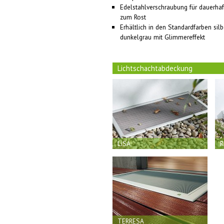
Edelstahlverschraubung für dauerhaf
zum Rost
Erhältlich in den Standardfarben sil
dunkelgrau mit Glimmereffekt
Lichtschachtabdeckung
LiSA
R
TERRESA