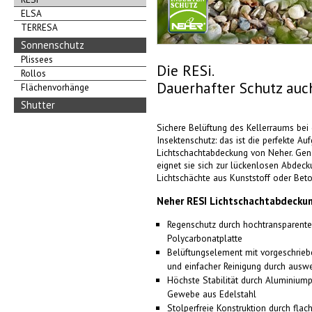
ELSA
TERRESA
Sonnenschutz
Plissees
Die RESi.
Rollos
Dauerhafter Schutz auc
Flächenvorhänge
Shutter
Sichere Belüftung des Kellerraums bei
Insektenschutz: das ist die perfekte Au
Lichtschachtabdeckung von Neher. Gena
eignet sie sich zur lückenlosen Abdecku
Lichtschächte aus Kunststoff oder Beto
Neher RESI Lichtschachtabdeckun
Regenschutz durch hochtransparente, 
Polycarbonatplatte
Belüftungselement mit vorgeschrie
und einfacher Reinigung durch aus
Höchste Stabilität durch Aluminiump
Gewebe aus Edelstahl
Stolperfreie Konstruktion durch flac