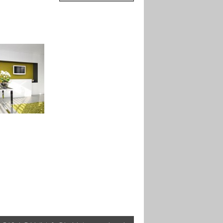
Pendeltür
Lichtschachtabdeckung
RESi
Insekten- und
Sonnenschutz
Lichtschachtabdeckung
TERRESA
Plissee als