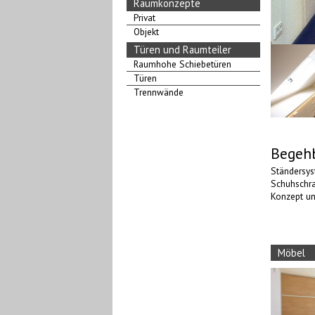
Raumkonzepte
Privat
Objekt
Türen und Raumteiler
Raumhohe Schiebetüren
Türen
Trennwände
Begeh
Ständersys
Schuhschra
Konzept un
Möbel