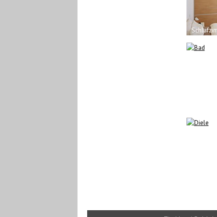
Schlafzi
Bad
Diele