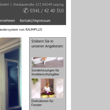
 GmbH | Dieskaustraße 127, 04249 Leipzig
Tischlerei
0341 / 42 40 310
ernehmen
Kontakt/Impressum
tändersystem von RAUMPLUS
Drehrahmen für Türen
Stöbern Sie in
Innensysteme
unseren Angeboten:
Sonderlösungen für
Insektenschutzgitter
Drehrahmen für
Fenster