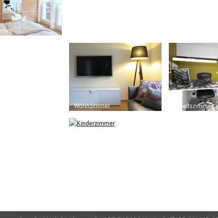
mmer
Ankleide
Küche
Wohnzimmer
Arbeitszimmer
Kinderzimmer