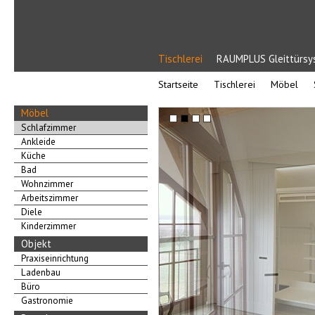
Tischlerei
RAUMPLUS Gleittürs
Startseite
Tischlerei
Möbel
Möbel
Schlafzimmer
Ankleide
Küche
Bad
Wohnzimmer
Arbeitszimmer
Diele
Kinderzimmer
Objekt
Praxiseinrichtung
Ladenbau
Büro
Gastronomie