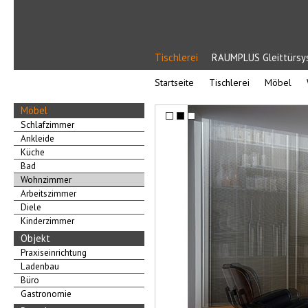
Tischlerei
RAUMPLUS Gleittürs
Startseite
Tischlerei
Möbel
Möbel
Schlafzimmer
Ankleide
Küche
Bad
Wohnzimmer
Arbeitszimmer
Diele
Kinderzimmer
Objekt
Praxiseinrichtung
Ladenbau
Büro
Gastronomie